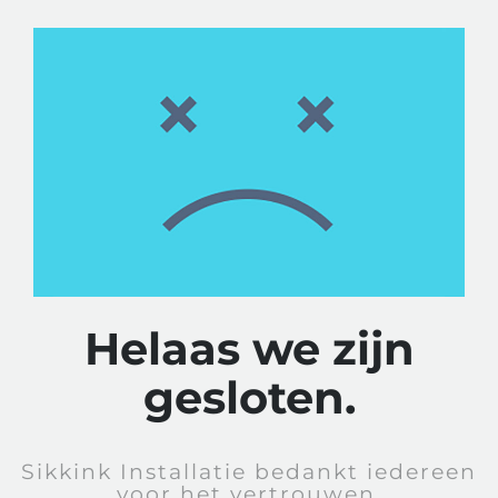
Helaas we zijn
gesloten.
Sikkink Installatie bedankt iedereen
voor het vertrouwen.