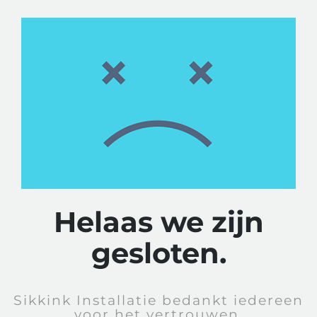
Helaas we zijn
gesloten.
Sikkink Installatie bedankt iedereen
voor het vertrouwen.