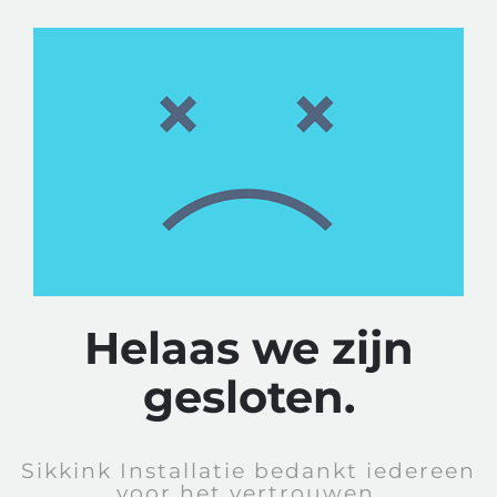
Helaas we zijn
gesloten.
Sikkink Installatie bedankt iedereen
voor het vertrouwen.