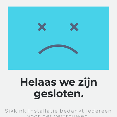
Helaas we zijn
gesloten.
Sikkink Installatie bedankt iedereen
voor het vertrouwen.