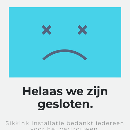
Helaas we zijn
gesloten.
Sikkink Installatie bedankt iedereen
voor het vertrouwen.